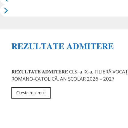
𝐑𝐄𝐙𝐔𝐋𝐓𝐀𝐓𝐄 𝐀𝐃𝐌𝐈𝐓𝐄𝐑𝐄
𝐑𝐄𝐙𝐔𝐋𝐓𝐀𝐓𝐄 𝐀𝐃𝐌𝐈𝐓𝐄𝐑𝐄 CLS. a IX-a, FILI
ROMANO-CATOLICĂ, AN ȘCOLAR 2026 – 2027
Citeste mai mult