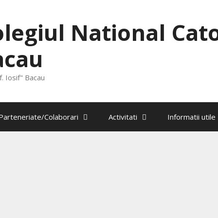
legiul National Catol
acau
. Iosif" Bacau
Parteneriate/Colaborari
Activitati
Informatii utile