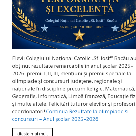
Elevii Colegiului Național Catolic „Sf. Iosif” Bacău a
obținut rezultate remarcabile în anul școlar 2025–
2026: premii I, II, III, mențiuni și premii speciale la
olimpiade și concursuri județene, regionale și
naționale în discipline precum Religie, Matematică,
Geografie, Informatică, Limbă franceză, Educație fiz
și multe altele. Felicitări tuturor elevilor și profesori
coordonatori!
Continua
Rezultate la olimpiade și
concursuri – Anul școlar 2025–2026
citeste mai mult