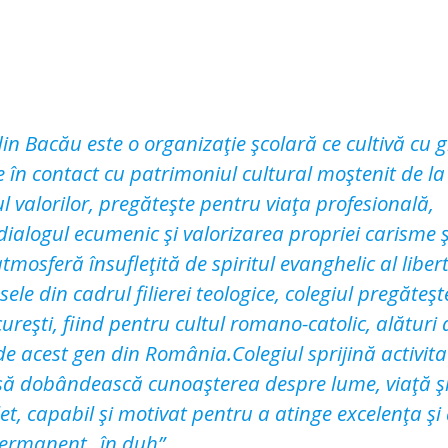
 Bacău este o organizaţie şcolară ce cultivă cu g
ne în contact cu patrimoniul cultural moştenit de la
 valorilor, pregăteşte pentru viaţa profesională,
 dialogul ecumenic şi valorizarea propriei carisme ş
mosferă însufleţită de spiritul evanghelic al libert
sele din cadrul filierei teologice, colegiul pregăteşt
cureşti, fiind pentru cultul romano-catolic, alături 
de acest gen din România.Colegiul sprijină activit
ă să dobândească cunoaşterea despre lume, viaţă ş
t, capabil şi motivat pentru a atinge excelenţa şi
permanent „în duh”.