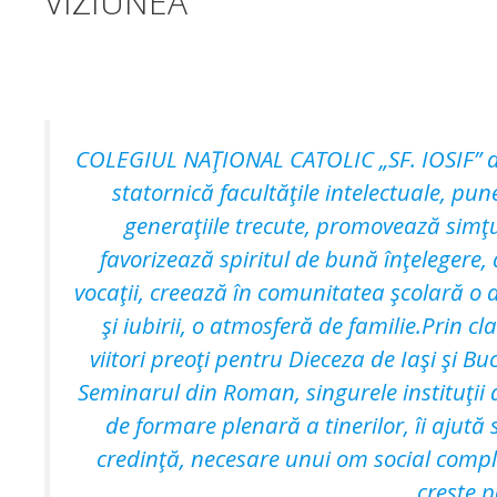
VIZIUNEA
COLEGIUL NAŢIONAL CATOLIC „SF. IOSIF” din
statornică facultăţile intelectuale, pu
generaţiile trecute, promovează simţul
favorizează spiritul de bună înţelegere,
vocaţii, creează în comunitatea şcolară o at
şi iubirii, o atmosferă de familie.Prin cla
viitori preoţi pentru Dieceza de Iaşi şi Bu
Seminarul din Roman, singurele instituţii 
de formare plenară a tinerilor, îi ajut
credinţă, necesare unui om social comple
creşte 