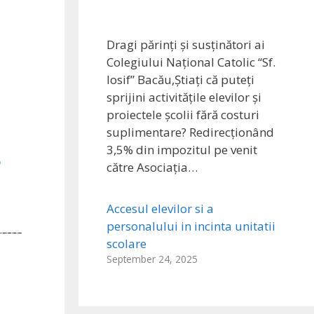
Dragi părinți și susținători ai
Colegiului Național Catolic “Sf.
Iosif” Bacău,Știați că puteți
sprijini activitățile elevilor și
proiectele școlii fără costuri
suplimentare? Redirecționând
3,5% din impozitul pe venit
6
către Asociația…
Accesul elevilor si a
personalului in incinta unitatii
scolare
September 24, 2025