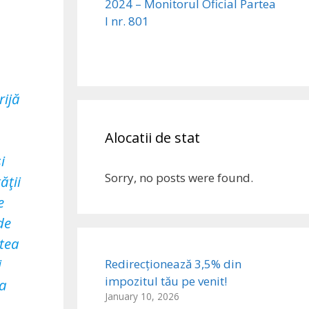
2024 – Monitorul Oficial Partea
I nr. 801
rijă
Alocatii de stat
i
Sorry, no posts were found.
ăţii
e
de
atea
i
Redirecționează 3,5% din
impozitul tău pe venit!
 a
January 10, 2026