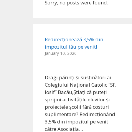
Sorry, no posts were found.
Redirecționează 3,5% din
impozitul tău pe venit!
January 10, 2026
Dragi părinți și susținători ai
Colegiului Național Catolic “Sf.
Iosif” Bacău,Știați că puteți
sprijini activitățile elevilor și
proiectele școlii fără costuri
suplimentare? Redirecționând
3,5% din impozitul pe venit
către Asociația…