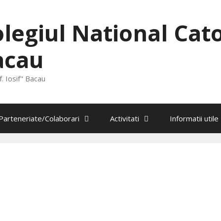
legiul National Catol
acau
. Iosif" Bacau
Parteneriate/Colaborari
Activitati
Informatii utile