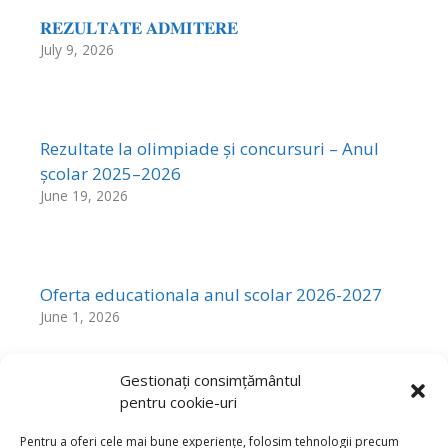
𝐑𝐄𝐙𝐔𝐋𝐓𝐀𝐓𝐄 𝐀𝐃𝐌𝐈𝐓𝐄𝐑𝐄
July 9, 2026
Rezultate la olimpiade și concursuri – Anul
școlar 2025–2026
June 19, 2026
Oferta educationala anul scolar 2026-2027
June 1, 2026
Gestionați consimțământul
pentru cookie-uri
Rezultatele Probelor de Aptitudini sesiunea
mai 2026
Pentru a oferi cele mai bune experiențe, folosim tehnologii precum