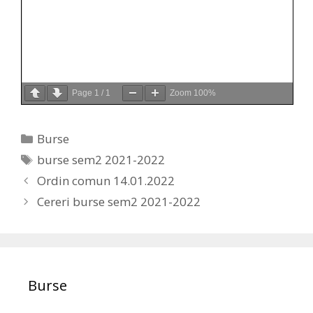
Page
1
/
1
Zoom
100%
Categories
Burse
Tags
burse sem2 2021-2022
Ordin comun 14.01.2022
Cereri burse sem2 2021-2022
Burse