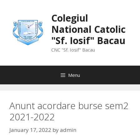
Skip
to
Colegiul
content
National Catolic
"Sf. Iosif" Bacau
CNC "Sf. Iosif" Bacau
Menu
Anunt acordare burse sem2
2021-2022
January 17, 2022
by
admin