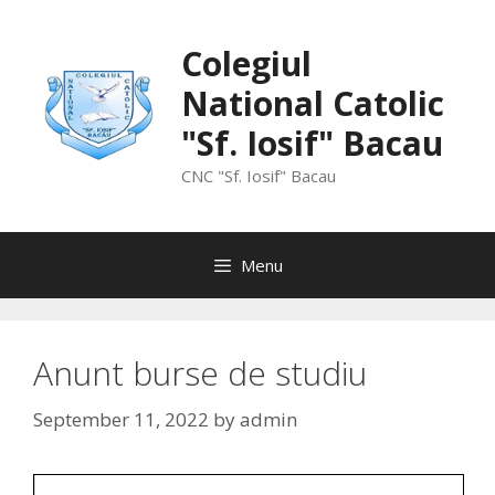
Skip
to
Colegiul
content
National Catolic
"Sf. Iosif" Bacau
CNC "Sf. Iosif" Bacau
Menu
Anunt burse de studiu
September 11, 2022
by
admin