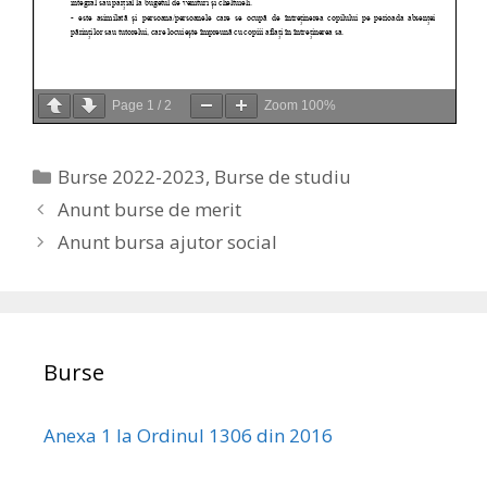
Page
1
/
2
Zoom
100%
Categories
Burse 2022-2023
,
Burse de studiu
Anunt burse de merit
Anunt bursa ajutor social
Burse
Anexa 1 la Ordinul 1306 din 2016