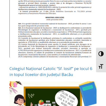
Toggl
Toggl
Colegiul Național Catolic “Sf. Iosif” pe locul 6
in topul liceelor din județul Bacău