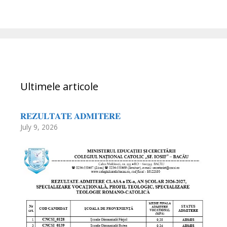
Ultimele articole
𝐑𝐄𝐙𝐔𝐋𝐓𝐀𝐓𝐄 𝐀𝐃𝐌𝐈𝐓𝐄𝐑𝐄
July 9, 2026