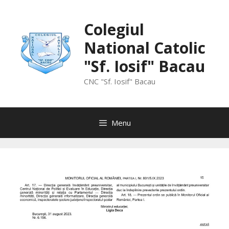
Skip
to
Colegiul
content
National Catolic
"Sf. Iosif" Bacau
CNC "Sf. Iosif" Bacau
Menu