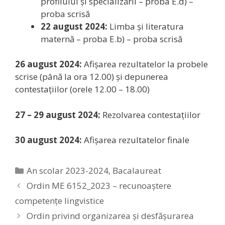
profilului și specializării – proba E.d) –
proba scrisă
22 august 2024:
Limba și literatura
maternă – proba E.b) – proba scrisă
26 august 2024:
Afișarea rezultatelor la probele
scrise (până la ora 12.00) și depunerea
contestațiilor (orele 12.00 – 18.00)
27 – 29 august 2024:
Rezolvarea contestațiilor
30 august 2024:
Afișarea rezultatelor finale
Categories
An scolar 2023-2024
,
Bacalaureat
Ordin ME 6152_2023 – recunoaștere
competențe lingvistice
Ordin privind organizarea și desfășurarea