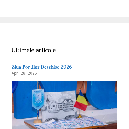
Ultimele articole
𝐙𝐢𝐮𝐚 𝐏𝐨𝐫ț𝐢𝐥𝐨𝐫 𝐃𝐞𝐬𝐜𝐡𝐢𝐬𝐞 2026
April 28, 2026