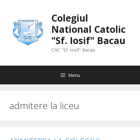
Skip
to
Colegiul
content
National Catolic
"Sf. Iosif" Bacau
CNC "Sf. Iosif" Bacau
Menu
admitere la liceu