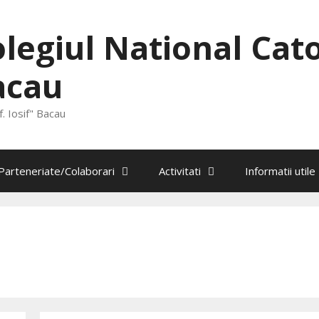
legiul National Catol
acau
. Iosif" Bacau
Parteneriate/Colaborari
Activitati
Informatii utile