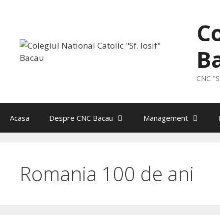
Skip
to
Co
content
B
CNC "Sf
Acasa
Despre CNC Bacau
Management
Romania 100 de ani