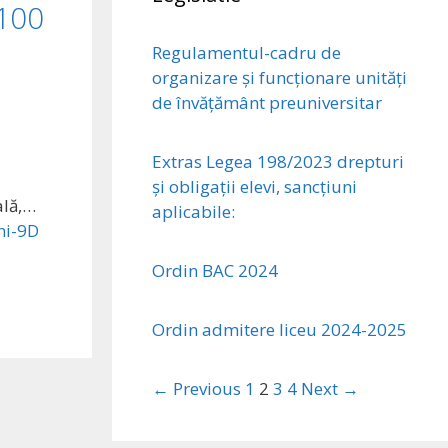
100
Regulamentul-cadru de
organizare și funcționare unități
de învățământ preuniversitar
Extras Legea 198/2023 drepturi
și obligații elevi, sancțiuni
ală,…
aplicabile:
ni-9D
Ordin BAC 2024
Ordin admitere liceu 2024-2025
← Previous
1
2
3
4
Next →