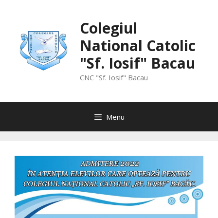
Skip
to
Colegiul
content
National Catolic
"Sf. Iosif" Bacau
CNC "Sf. Iosif" Bacau
Menu