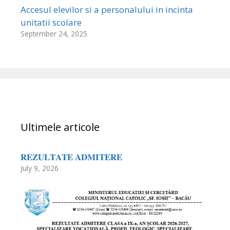
Accesul elevilor si a personalului in incinta
unitatii scolare
September 24, 2025
Ultimele articole
𝐑𝐄𝐙𝐔𝐋𝐓𝐀𝐓𝐄 𝐀𝐃𝐌𝐈𝐓𝐄𝐑𝐄
July 9, 2026