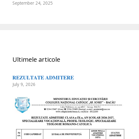
September 24, 2025
Ultimele articole
𝐑𝐄𝐙𝐔𝐋𝐓𝐀𝐓𝐄 𝐀𝐃𝐌𝐈𝐓𝐄𝐑𝐄
July 9, 2026