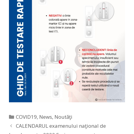
Categories
COVID19
,
News
,
Noutăţi
CALENDARUL examenului naţional de