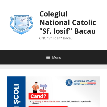
Skip
to
Colegiul
content
National Catolic
"Sf. Iosif" Bacau
CNC "Sf. Iosif" Bacau
Menu