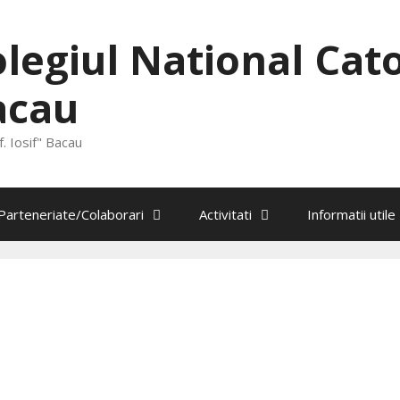
legiul National Catol
acau
. Iosif" Bacau
Parteneriate/Colaborari
Activitati
Informatii utile