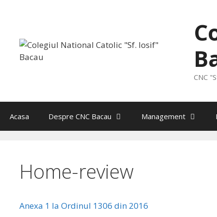
Skip
to
Co
content
B
CNC "Sf
Acasa
Despre CNC Bacau
Management
Home-review
Anexa 1 la Ordinul 1306 din 2016