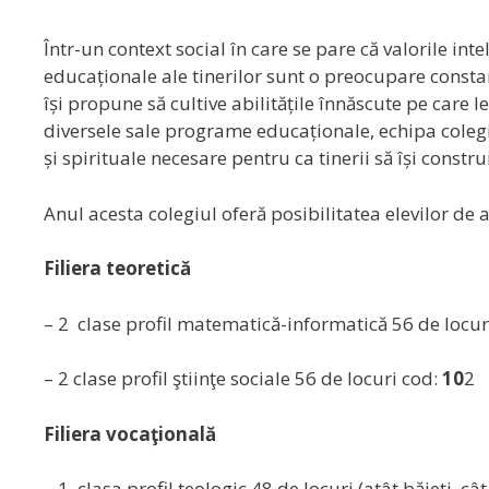
Într-un context social în care se pare că valorile in
educaționale ale tinerilor sunt o preocupare consta
își propune să cultive abilitățile înnăscute pe care 
diversele sale programe educaționale, echipa coleg
și spirituale necesare pentru ca tinerii să își constru
Anul acesta colegiul oferă posibilitatea elevilor de a
Filiera teoretică
– 2 clase profil matematică-informatică 56 de locur
– 2 clase profil ştiinţe sociale 56 de locuri cod:
10
2
Filiera vocaţională
– 1 clasa profil teologic 48 de locuri (atât băieţi, cât 