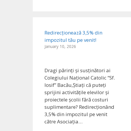
Redirecționează 3,5% din
impozitul tău pe venit!
January 10, 2026
Dragi părinți și susținători ai
Colegiului Național Catolic “Sf.
Iosif” Bacău,Știați că puteți
sprijini activitățile elevilor și
proiectele școlii fără costuri
suplimentare? Redirecționând
3,5% din impozitul pe venit
către Asociația…