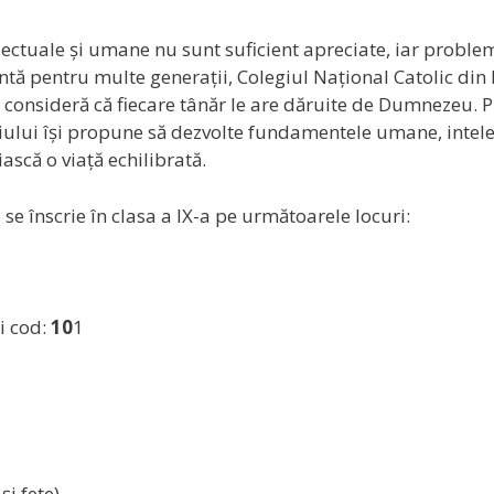
telectuale și umane nu sunt suficient apreciate, iar proble
ntă pentru multe generații, Colegiul Național Catolic din
le consideră că fiecare tânăr le are dăruite de Dumnezeu. P
iului își propune să dezvolte fundamentele umane, intel
iască o viață echilibrată.
 se înscrie în clasa a IX-a pe următoarele locuri:
i cod:
10
1
şi fete)