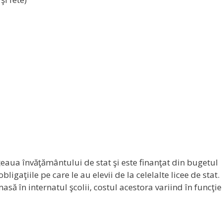
reţeaua învăţământului de stat şi este finanţat din bugetul
obligaţiile pe care le au elevii de la celelalte licee de stat.
asă în internatul şcolii, costul acestora variind în funcţi