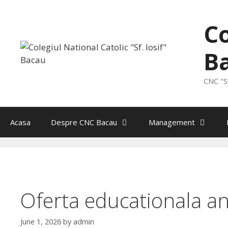
Skip
to
Co
content
B
CNC "Sf
Acasa
Despre CNC Bacau
Management
Oferta educationala a
June 1, 2026
by
admin