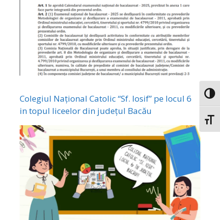
Toggl
Colegiul Național Catolic “Sf. Iosif” pe locul 6
in topul liceelor din județul Bacău
Toggl