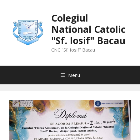
Skip
to
Colegiul
content
National Catolic
"Sf. Iosif" Bacau
CNC "Sf. Iosif" Bacau
Menu