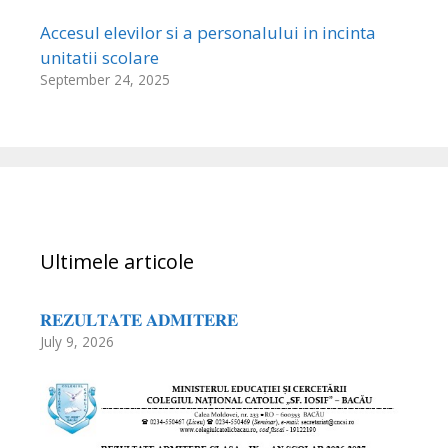
Accesul elevilor si a personalului in incinta
unitatii scolare
September 24, 2025
Ultimele articole
𝐑𝐄𝐙𝐔𝐋𝐓𝐀𝐓𝐄 𝐀𝐃𝐌𝐈𝐓𝐄𝐑𝐄
July 9, 2026