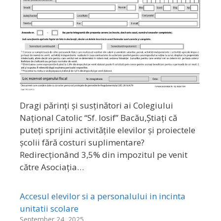
Dragi părinți și susținători ai Colegiului
Național Catolic “Sf. Iosif” Bacău,Știați că
puteți sprijini activitățile elevilor și proiectele
școlii fără costuri suplimentare?
Redirecționând 3,5% din impozitul pe venit
către Asociația…
Accesul elevilor si a personalului in incinta
unitatii scolare
September 24, 2025