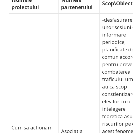
Scop\Obiect
proiectului
partenerului
-desfasurare
unor sesiuni
informare
periodice,
planificate d
comun accor
pentru preven
combaterea
traficului u
au ca scop
constientiza
elevilor cu o
intelegere
teoretica as
riscurilor pe
Cum sa actionam
Asociatia
acest fenome