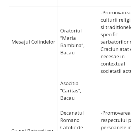
-Promovarea
culturii relig
si traditionel
Oratoriul
specific
“Maria
Mesajul Colindelor
sarbatorilor 
Bambina”,
Craciun atat
Bacau
necesae in
contextual
societatii act
Asocitia
“Caritas”,
Bacau
Decanatul
-Promovarea
Romano
respectului 
Catolic de
persoanele i
Cu noi Batranii nu