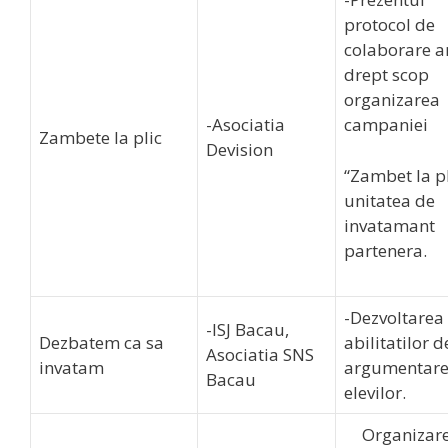
protocol de
colaborare a
drept scop
organizarea
-Asociatia
campaniei
Zambete la plic
Devision
“Zambet la pl
unitatea de
invatamant
partenera.
-Dezvoltarea
-ISJ Bacau,
Dezbatem ca sa
abilitatilor d
Asociatia SNS
invatam
argumentare
Bacau
elevilor.
Organizare