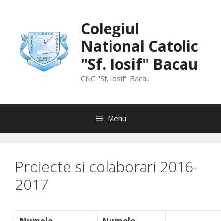
Skip
to
Colegiul
content
National Catolic
"Sf. Iosif" Bacau
CNC "Sf. Iosif" Bacau
Menu
Proiecte si colaborari 2016-
2017
Numele
Numele