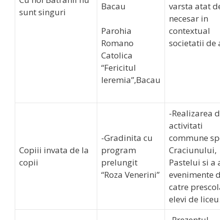
Bacau
varsta atat d
sunt singuri
necesar in
Parohia
contextual
Romano
societatii de 
Catolica
“Fericitul
Ieremia”,Bacau
-Realizarea 
activitati
-Gradinita cu
commune spe
Copiii invata de la
program
Craciunului,
copii
prelungit
Pastelui si a 
“Roza Venerini”
evenimente 
catre prescola
elevi de liceu
-Prezentul