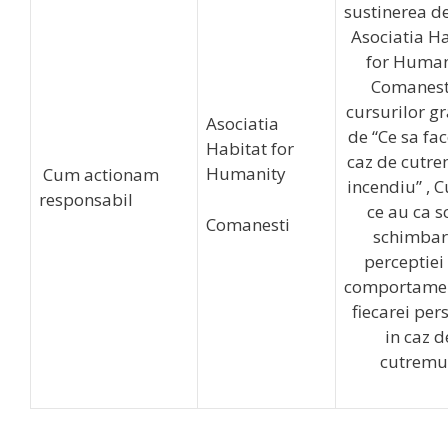
sustinerea de
Asociatia Ha
for Human
Comanest
cursurilor gr
Asociatia
de “Ce sa fa
Habitat for
caz de cutre
Humanity
Cum actionam
incendiu” , C
responsabil
ce au ca s
Comanesti
schimbar
perceptiei 
comportamen
fiecarei per
in caz d
cutremu