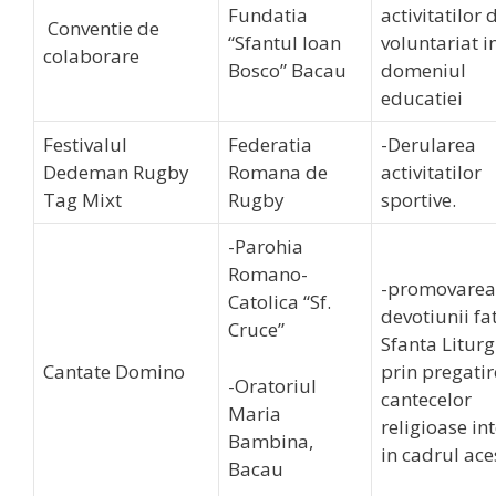
Fundatia
activitatilor 
Conventie de
“Sfantul Ioan
voluntariat i
colaborare
Bosco” Bacau
domeniul
educatiei
Festivalul
Federatia
-Derularea
Dedeman Rugby
Romana de
activitatilor
Tag Mixt
Rugby
sportive.
-Parohia
Romano-
-promovarea
Catolica “Sf.
devotiunii fa
Cruce”
Sfanta Liturg
Cantate Domino
prin pregati
-Oratoriul
cantecelor
Maria
religioase in
Bambina,
in cadrul ace
Bacau