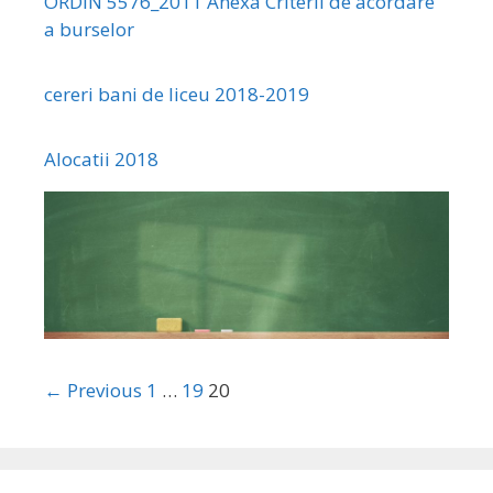
ORDIN 5576_2011 Anexa Criterii de acordare
a burselor
cereri bani de liceu 2018-2019
Alocatii 2018
← Previous
1
…
19
20