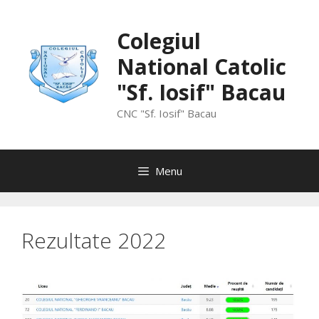
Skip
to
Colegiul
content
National Catolic
"Sf. Iosif" Bacau
CNC "Sf. Iosif" Bacau
Menu
Rezultate 2022