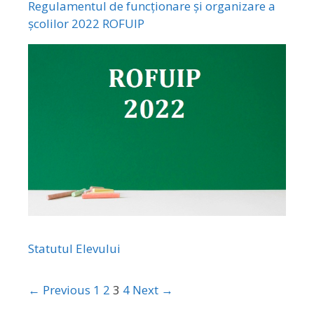
Regulamentul de funcționare și organizare a
școlilor 2022 ROFUIP
Statutul Elevului
← Previous
1
2
3
4
Next →