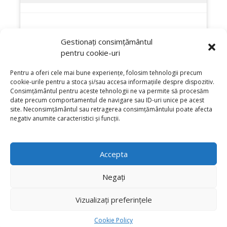
Gestionați consimțământul
pentru cookie-uri
Pentru a oferi cele mai bune experiențe, folosim tehnologii precum
cookie-urile pentru a stoca și/sau accesa informațiile despre dispozitiv.
Consimțământul pentru aceste tehnologii ne va permite să procesăm
date precum comportamentul de navigare sau ID-uri unice pe acest
site. Neconsimțământul sau retragerea consimțământului poate afecta
negativ anumite caracteristici și funcții.
Accepta
Negați
Vizualizați preferințele
© 2022 Colegiul National Catolic "Sf. Iosif" Bacau
website by
Enea Petru
Cookie Policy