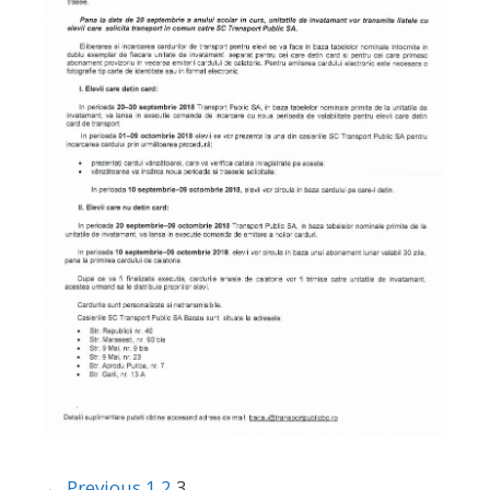
← Previous
1
2
3