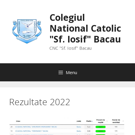
Skip
to
Colegiul
content
National Catolic
"Sf. Iosif" Bacau
CNC "Sf. Iosif" Bacau
Menu
Rezultate 2022