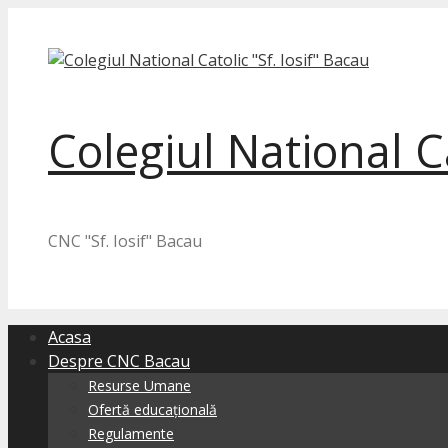
Skip
to
content
Colegiul National Ca
CNC "Sf. Iosif" Bacau
Acasa
Despre CNC Bacau
Resurse Umane
Ofertă educațională
Regulamente