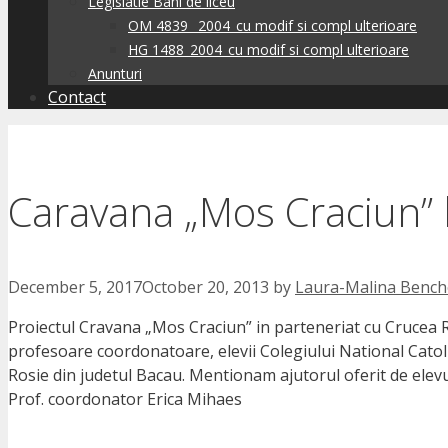
Legislatie Bani de liceu
OM 4839 _2004_cu modif si compl ulterioare
HG 1488_2004_cu modif si compl ulterioare
Anunturi
Contact
Caravana „Mos Craciun” l
December 5, 2017
October 20, 2013
by
Laura-Malina Bench
Proiectul Cravana „Mos Craciun” in parteneriat cu Crucea R
profesoare coordonatoare, elevii Colegiului National Catoli
Rosie din judetul Bacau. Mentionam ajutorul oferit de elevul 
Prof. coordonator Erica Mihaes