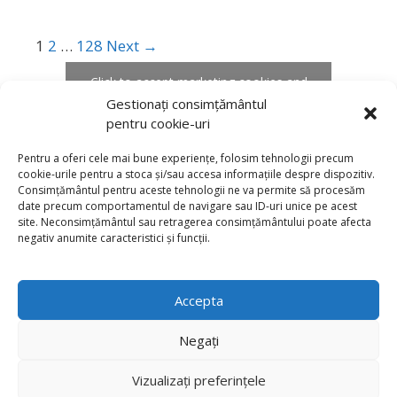
1
2
…
128
Next →
Click to accept marketing cookies and
enable this content
Gestionați consimțământul
pentru cookie-uri
Pentru a oferi cele mai bune experiențe, folosim tehnologii precum
cookie-urile pentru a stoca și/sau accesa informațiile despre dispozitiv.
Consimțământul pentru aceste tehnologii ne va permite să procesăm
date precum comportamentul de navigare sau ID-uri unice pe acest
site. Neconsimțământul sau retragerea consimțământului poate afecta
negativ anumite caracteristici și funcții.
Accepta
Negați
Vizualizați preferințele
© 2022 Colegiul National Catolic "Sf. Iosif" Bacau