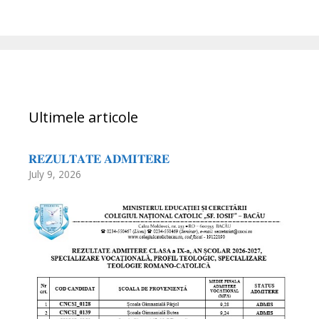
Ultimele articole
𝐑𝐄𝐙𝐔𝐋𝐓𝐀𝐓𝐄 𝐀𝐃𝐌𝐈𝐓𝐄𝐑𝐄
July 9, 2026