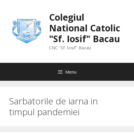
Skip
to
Colegiul
content
National Catolic
"Sf. Iosif" Bacau
CNC "Sf. Iosif" Bacau
Menu
Sarbatorile de iarna in
timpul pandemiei