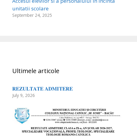
Accesul elevilor si a personalului in incinta
unitatii scolare
September 24, 2025
Ultimele articole
𝐑𝐄𝐙𝐔𝐋𝐓𝐀𝐓𝐄 𝐀𝐃𝐌𝐈𝐓𝐄𝐑𝐄
July 9, 2026