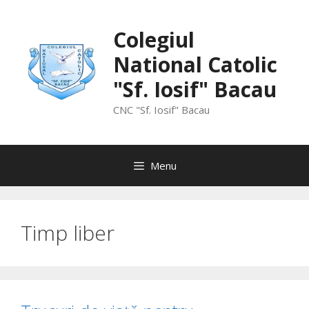
Skip
to
Colegiul
content
National Catolic
"Sf. Iosif" Bacau
CNC "Sf. Iosif" Bacau
Menu
Timp liber