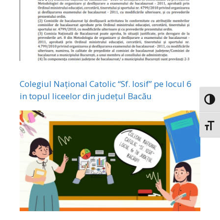
Colegiul Național Catolic “Sf. Iosif” pe locul 6
in topul liceelor din județul Bacău
Toggl
Toggl