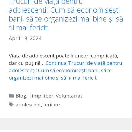
Trucuri de viață pentru
adolescenți: Cum să economisești
bani, să te organizezi mai bine și să
fii mai fericit
April 18, 2024
Viața de adolescent poate fi uneori complicată,
dar cu puțină…
Continua
Trucuri de viață pentru
adolescenți: Cum să economisești bani, să te
organizezi mai bine și să fii mai fericit
Categories
Blog
,
Timp liber
,
Voluntariat
Tags
adolescent
,
fericire