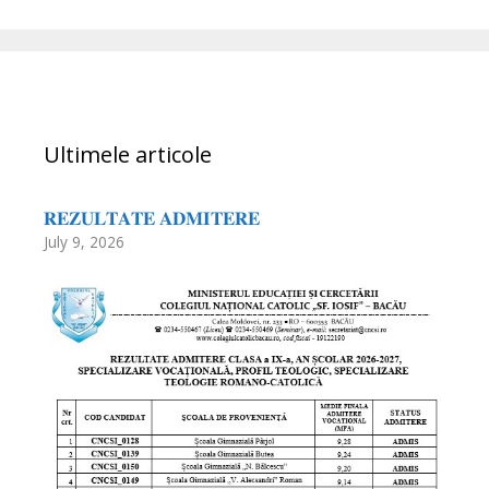
Ultimele articole
𝐑𝐄𝐙𝐔𝐋𝐓𝐀𝐓𝐄 𝐀𝐃𝐌𝐈𝐓𝐄𝐑𝐄
July 9, 2026