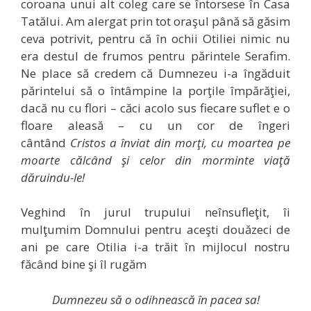
coroana unui alt coleg care se întorsese în Casa
Tatălui. Am alergat prin tot oraşul până să găsim
ceva potrivit, pentru că în ochii Otiliei nimic nu
era destul de frumos pentru părintele Serafim.
Ne place să credem că Dumnezeu i-a îngăduit
părintelui să o întâmpine la porţile împărăţiei,
dacă nu cu flori – căci acolo sus fiecare suflet e o
floare aleasă – cu un cor de îngeri
cântând
Cristos a înviat din morţi, cu moartea pe
moarte călcând şi celor din morminte viaţă
dăruindu-le!
Veghind în jurul trupului neînsufleţit, îi
mulţumim Domnului pentru aceşti douăzeci de
ani pe care Otilia i-a trăit în mijlocul nostru
făcând bine şi îl rugăm
Dumnezeu să o odihnească în pacea sa!