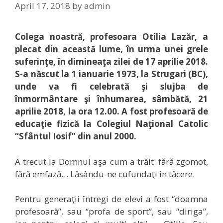
April 17, 2018
by
admin
Colega noastră, profesoara Otilia Lazăr, a
plecat din această lume, în urma unei grele
suferinţe, în dimineaţa zilei de 17 aprilie 2018.
S-a născut la 1 ianuarie 1973, la Strugari (BC),
unde va fi celebrată şi slujba de
înmormântare şi înhumarea, sâmbătă, 21
aprilie 2018, la ora 12.00. A fost profesoară de
educaţie fizică la Colegiul Naţional Catolic
“Sfântul Iosif” din anul 2000.
A trecut la Domnul aşa cum a trăit: fără zgomot,
fără emfază… Lăsându-ne cufundaţi în tăcere.
Pentru generaţii întregi de elevi a fost “doamna
profesoară”, sau “profa de sport”, sau “diriga”,