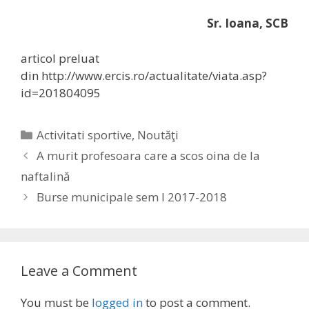
Sr. Ioana, SCB
articol preluat
din http://www.ercis.ro/actualitate/viata.asp?
id=201804095
Categories
Activitati sportive
,
Noutăţi
A murit profesoara care a scos oina de la
naftalină
Burse municipale sem I 2017-2018
Leave a Comment
You must be
logged in
to post a comment.