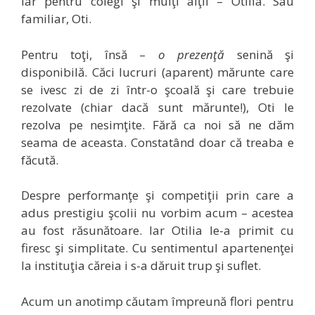
iar pentru colegi şi mulţi alţii – Otilia. Sau
familiar, Oti.
Pentru toţi, însă –
o prezenţă
senină şi
disponibilă. Căci lucruri (aparent) mărunte care
se ivesc zi de zi într-o şcoală şi care trebuie
rezolvate (chiar dacă sunt mărunte!), Oti le
rezolva pe nesimţite. Fără ca noi să ne dăm
seama de aceasta. Constatând doar că treaba e
făcută.
Despre performanţe şi competiţii prin care a
adus prestigiu şcolii nu vorbim acum – acestea
au fost răsunătoare. Iar Otilia le-a primit cu
firesc şi simplitate. Cu sentimentul apartenenţei
la instituţia căreia i s-a dăruit trup şi suflet.
Acum un anotimp căutam împreună flori pentru