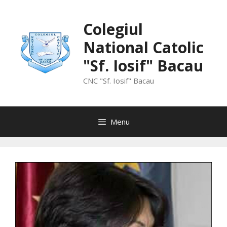
Skip
to
Colegiul
content
National Catolic
"Sf. Iosif" Bacau
CNC "Sf. Iosif" Bacau
Menu