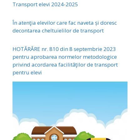
Transport elevi 2024-2025
În atenţia elevilor care fac naveta și doresc
decontarea cheltuielilor de transport
HOTĂRÂRE nr. 810 din 8 septembrie 2023
pentru aprobarea normelor metodologice
privind acordarea facilităţilor de transport
pentru elevi