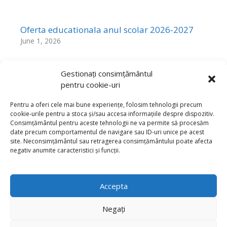
Oferta educationala anul scolar 2026-2027
June 1, 2026
Gestionați consimțământul
pentru cookie-uri
Rezultatele Probelor de Aptitudini sesiunea
mai 2026
Pentru a oferi cele mai bune experiențe, folosim tehnologii precum
cookie-urile pentru a stoca și/sau accesa informațiile despre dispozitiv.
May 25, 2026
Consimțământul pentru aceste tehnologii ne va permite să procesăm
date precum comportamentul de navigare sau ID-uri unice pe acest
site. Neconsimțământul sau retragerea consimțământului poate afecta
negativ anumite caracteristici și funcții.
Click to accept marketing cookies and
enable this content
Accepta
Negați