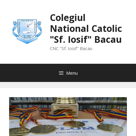
Skip
to
Colegiul
content
National Catolic
"Sf. Iosif" Bacau
CNC "Sf. Iosif" Bacau
Menu