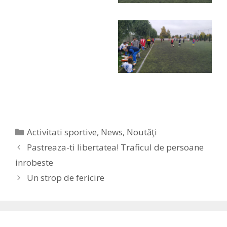
Categories
Activitati sportive
,
News
,
Noutăţi
Pastreaza-ti libertatea! Traficul de persoane
inrobeste
Un strop de fericire