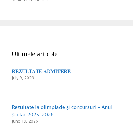
Ultimele articole
𝐑𝐄𝐙𝐔𝐋𝐓𝐀𝐓𝐄 𝐀𝐃𝐌𝐈𝐓𝐄𝐑𝐄
July 9, 2026
Rezultate la olimpiade și concursuri – Anul
școlar 2025–2026
June 19, 2026