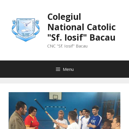
Skip
to
Colegiul
content
National Catolic
"Sf. Iosif" Bacau
CNC "Sf. Iosif" Bacau
Menu