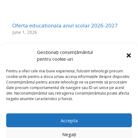
Oferta educationala anul scolar 2026-2027
June 1, 2026
Gestionați consimțământul
pentru cookie-uri
Rezultatele Probelor de Aptitudini sesiunea
mai 2026
Pentru a oferi cele mai bune experiențe, folosim tehnologii precum
cookie-urile pentru a stoca și/sau accesa informațiile despre dispozitiv.
May 25, 2026
Consimțământul pentru aceste tehnologii ne va permite să procesăm
date precum comportamentul de navigare sau ID-uri unice pe acest
site. Neconsimțământul sau retragerea consimțământului poate afecta
negativ anumite caracteristici și funcții.
Click to accept marketing cookies and
enable this content
Accepta
Negați