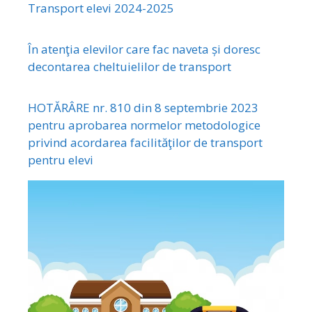
Transport elevi 2024-2025
În atenţia elevilor care fac naveta și doresc
decontarea cheltuielilor de transport
HOTĂRÂRE nr. 810 din 8 septembrie 2023
pentru aprobarea normelor metodologice
privind acordarea facilităţilor de transport
pentru elevi