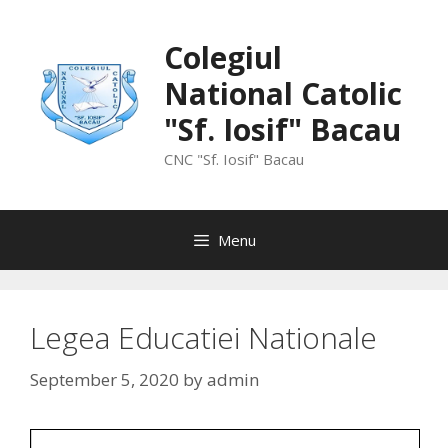
Skip
to
Colegiul
content
National Catolic
"Sf. Iosif" Bacau
CNC "Sf. Iosif" Bacau
Menu
Legea Educatiei Nationale
September 5, 2020
by
admin