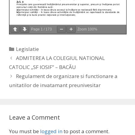
Page
1
/
173
Zoom
100%
Categories
Legislatie
ADMITEREA LA COLEGIUL NATIONAL
CATOLIC „SF IOSIF” – BACĂU
Regulament de organizare si functionare a
unitatilor de invatamant preunivesitar
Leave a Comment
You must be
logged in
to post a comment.