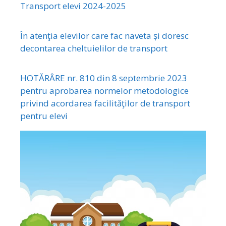
Transport elevi 2024-2025
În atenţia elevilor care fac naveta și doresc
decontarea cheltuielilor de transport
HOTĂRÂRE nr. 810 din 8 septembrie 2023
pentru aprobarea normelor metodologice
privind acordarea facilităţilor de transport
pentru elevi