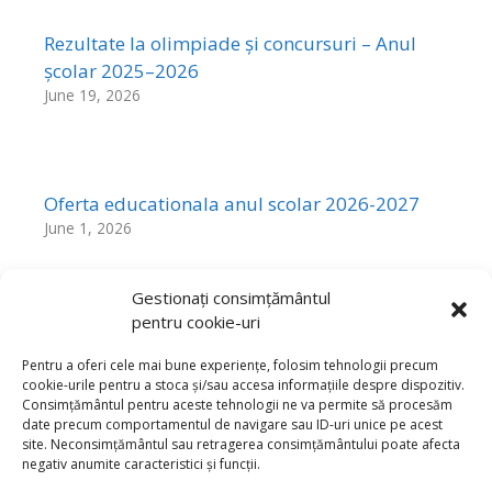
Rezultate la olimpiade și concursuri – Anul
școlar 2025–2026
June 19, 2026
Oferta educationala anul scolar 2026-2027
June 1, 2026
Gestionați consimțământul
pentru cookie-uri
Rezultatele Probelor de Aptitudini sesiunea
mai 2026
Pentru a oferi cele mai bune experiențe, folosim tehnologii precum
cookie-urile pentru a stoca și/sau accesa informațiile despre dispozitiv.
May 25, 2026
Consimțământul pentru aceste tehnologii ne va permite să procesăm
date precum comportamentul de navigare sau ID-uri unice pe acest
site. Neconsimțământul sau retragerea consimțământului poate afecta
negativ anumite caracteristici și funcții.