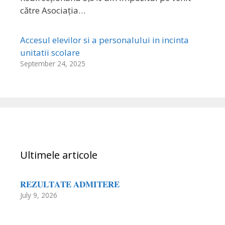
către Asociația…
Accesul elevilor si a personalului in incinta
unitatii scolare
September 24, 2025
Ultimele articole
𝐑𝐄𝐙𝐔𝐋𝐓𝐀𝐓𝐄 𝐀𝐃𝐌𝐈𝐓𝐄𝐑𝐄
July 9, 2026