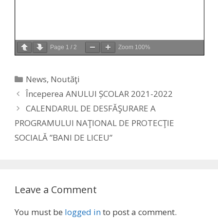
Page
1
/
2
Zoom
100%
Categories
News
,
Noutăţi
Începerea ANULUI ȘCOLAR 2021-2022
CALENDARUL DE DESFĂŞURARE A
PROGRAMULUI NAŢIONAL DE PROTECŢIE
SOCIALĂ ”BANI DE LICEU”
Leave a Comment
You must be
logged in
to post a comment.