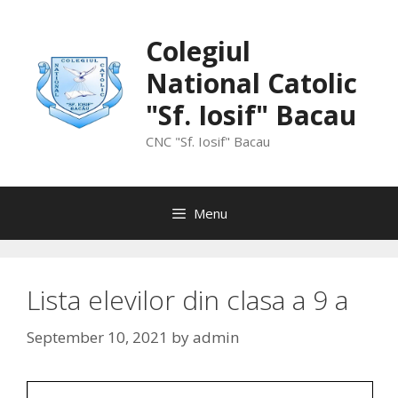
Skip
to
Colegiul
content
National Catolic
"Sf. Iosif" Bacau
CNC "Sf. Iosif" Bacau
Menu
Lista elevilor din clasa a 9 a
September 10, 2021
by
admin