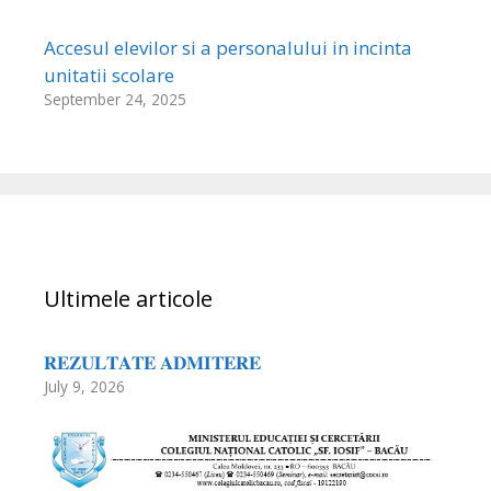
Accesul elevilor si a personalului in incinta
unitatii scolare
September 24, 2025
Ultimele articole
𝐑𝐄𝐙𝐔𝐋𝐓𝐀𝐓𝐄 𝐀𝐃𝐌𝐈𝐓𝐄𝐑𝐄
July 9, 2026