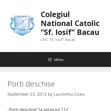
Skip
to
Colegiul
content
National Catolic
"Sf. Iosif" Bacau
CNC "Sf. Iosif" Bacau
Menu
Porti deschise
September 23, 2012
by
Laurentiu Ciceu
„Porti deschise‟ la serviciul 112