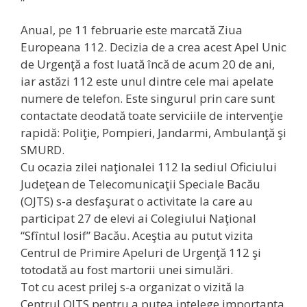
Anual, pe 11 februarie este marcată Ziua
Europeana 112. Decizia de a crea acest Apel Unic
de Urgenţă a fost luată încă de acum 20 de ani,
iar astăzi 112 este unul dintre cele mai apelate
numere de telefon. Este singurul prin care sunt
contactate deodată toate serviciile de intervenţie
rapidă: Poliţie, Pompieri, Jandarmi, Ambulanţă şi
SMURD.
Cu ocazia zilei naţionalei 112 la sediul Oficiului
Judeţean de Telecomunicaţii Speciale Bacău
(OJTS) s-a desfaşurat o activitate la care au
participat 27 de elevi ai Colegiului Naţional
“Sfîntul Iosif” Bacău. Aceştia au putut vizita
Centrul de Primire Apeluri de Urgenţă 112 şi
totodată au fost martorii unei simulări.
Tot cu acest prilej s-a organizat o vizită la
Centrul OJTS pentru a putea inţelege importanţa