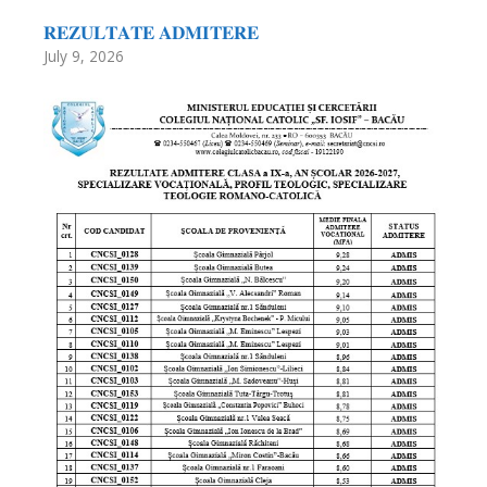
𝐑𝐄𝐙𝐔𝐋𝐓𝐀𝐓𝐄 𝐀𝐃𝐌𝐈𝐓𝐄𝐑𝐄
July 9, 2026