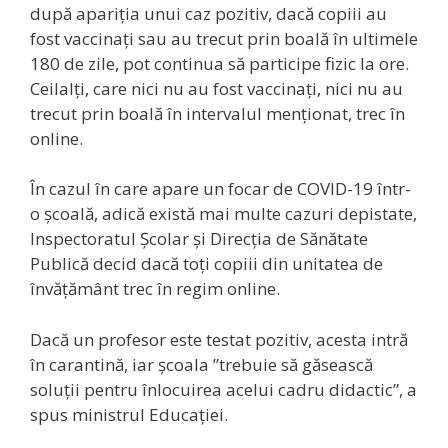
după apariția unui caz pozitiv, dacă copiii au
fost vaccinați sau au trecut prin boală în ultimele
180 de zile, pot continua să participe fizic la ore.
Ceilalți, care nici nu au fost vaccinați, nici nu au
trecut prin boală în intervalul menționat, trec în
online.
În cazul în care apare un focar de COVID-19 într-
o școală, adică există mai multe cazuri depistate,
Inspectoratul Școlar și Direcția de Sănătate
Publică decid dacă toți copiii din unitatea de
învățământ trec în regim online.
Dacă un profesor este testat pozitiv, acesta intră
în carantină, iar școala ”trebuie să găsească
soluții pentru înlocuirea acelui cadru didactic”, a
spus ministrul Educației.