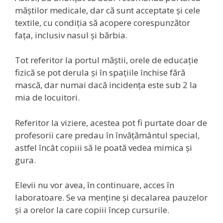
măștilor medicale, dar că sunt acceptate și cele
textile, cu condiția să acopere corespunzător
fața, inclusiv nasul și bărbia.
Tot referitor la portul măștii, orele de educație
fizică se pot derula și în spațiile închise fără
mască, dar numai dacă incidența este sub 2 la
mia de locuitori.
Referitor la viziere, acestea pot fi purtate doar de
profesorii care predau în învățământul special,
astfel încât copiii să le poată vedea mimica și
gura.
Elevii nu vor avea, în continuare, acces în
laboratoare. Se va menține și decalarea pauzelor
și a orelor la care copiii încep cursurile.