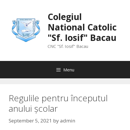
Skip
to
Colegiul
content
National Catolic
"Sf. Iosif" Bacau
CNC "Sf. Iosif" Bacau
Menu
Regulile pentru începutul
anului școlar
September 5, 2021
by
admin