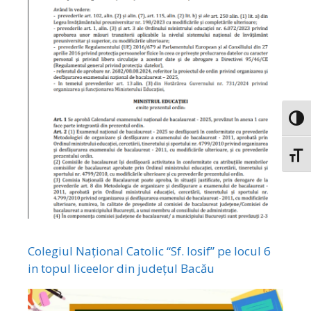
Toggl
Toggl
Colegiul Național Catolic “Sf. Iosif” pe locul 6
in topul liceelor din județul Bacău