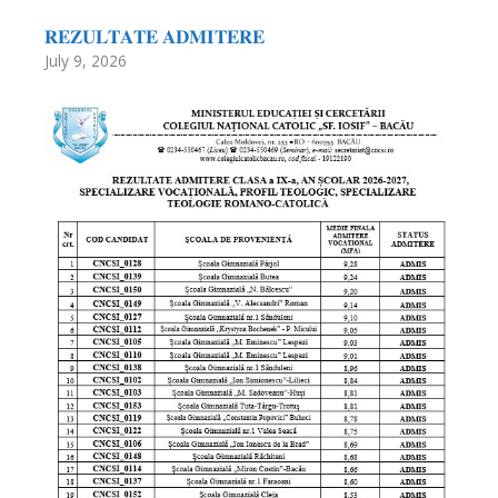
𝐑𝐄𝐙𝐔𝐋𝐓𝐀𝐓𝐄 𝐀𝐃𝐌𝐈𝐓𝐄𝐑𝐄
July 9, 2026