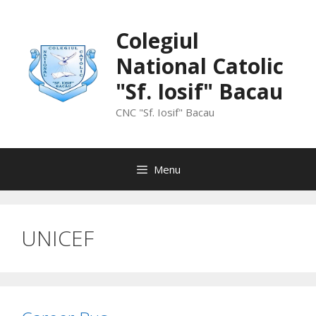
Skip
to
Colegiul
content
National Catolic
"Sf. Iosif" Bacau
CNC "Sf. Iosif" Bacau
Menu
UNICEF